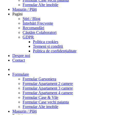
Formular Case vechi paianta
Formular Alte imobile
Magazin / Plăți
Pagini
Știri / Blog
Întrebări Frecvente
Recomandări
Căutăm Colaboratori
GDPR
Politica cookies
Termeni și condiții
Politica de confidențialitate
Despre noi
Contact
Formulare
Formular Garsoniera
Formular Apartament 2 camere
Formular Apartament 3 camere
Formular Apartament 4 camere
Formular Case & Vile
Formular Case vechi paianta
Formular Alte imobile
Magazin / Plăți