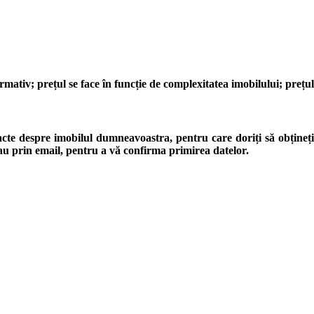
nformativ; prețul se face în funcție de complexitatea imobilului; pre
e despre imobilul dumneavoastra, pentru care doriți să obțineți un
sau prin email, pentru a vă confirma primirea datelor.