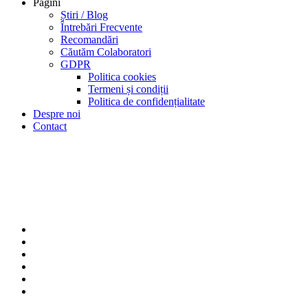
Pagini
Știri / Blog
Întrebări Frecvente
Recomandări
Căutăm Colaboratori
GDPR
Politica cookies
Termeni și condiții
Politica de confidențialitate
Despre noi
Contact
Apartament 3 camere
Home
Apartament