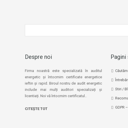
Despre noi
Pagini 
Firma noastră este specializată în auditul
Căutăm 
energetic și întocmim certificate energetice
Întrebăr
ieftin și rapid. Biroul nostru de audit energetic
Stiri / B
include mai mulți auditori specializați și
licentiați. Noi vă întocmim certificatul..
Recoma
GDPR – 
CITEȘTE TOT