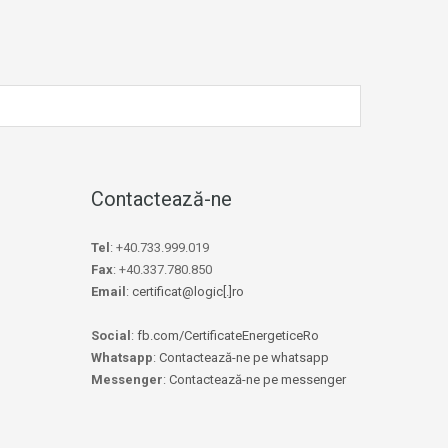
Contactează-ne
Tel
: +40.733.999.019
Fax
: +40.337.780.850
Email
:
certificat@logic[.]ro
Social
:
fb.com/CertificateEnergeticeRo
Whatsapp
:
Contactează-ne pe whatsapp
Messenger
:
Contactează-ne pe messenger