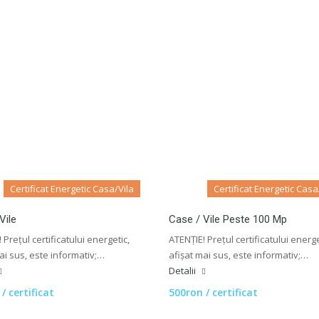
Certificat Energetic Casa/Vila
Certificat Energetic Casa
Vile
Case / Vile Peste 100 Mp
 Prețul certificatului energetic,
ATENȚIE! Prețul certificatului energe
ai sus, este informativ;…
afișat mai sus, este informativ;…
Detalii
/ certificat
500ron / certificat