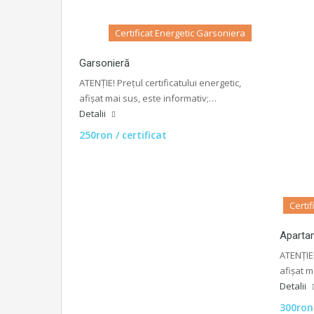
Certificat Energetic Garsoniera
Garsonieră
ATENȚIE! Prețul certificatului energetic,
afișat mai sus, este informativ;…
Detalii
250ron / certificat
Certi
Aparta
ATENȚIE!
afișat m
Detalii
300ron 