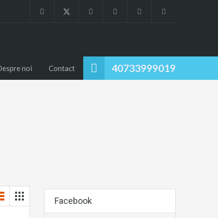
40733999019
Despre noi
Contact
tii comerciale.
Facebook