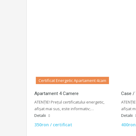
Certificat Energetic Apartament 4cam
Apartament 4 Camere
Case / 
ATENȚIE! Prețul certificatului energetic,
ATENȚIE!
afișat mai sus, este informativ;…
afișat m
Detalii
Detalii
350ron / certificat
400ron 