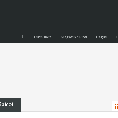
Formulare
Magazin / Plăți
Pagini
etul Prahova, certificat energetic pentru apartamente, case, vile si spa
Baicoi