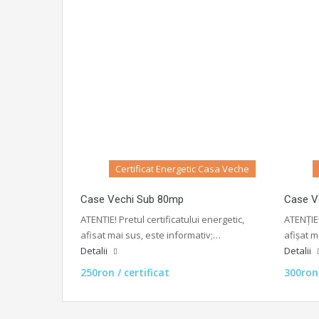
Certificat Energetic Casa Veche
Case Vechi Sub 80mp
Case V
ATENTIE! Pretul certificatului energetic,
ATENȚIE!
afisat mai sus, este informativ;…
afișat m
Detalii
Detalii
250ron / certificat
300ron 