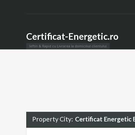
Certificat-Energetic.ro
Ieftin & Rapid cu Livrarea la domiciliul clientului
Certificat Energetic Baicoi
Intocmim certificate energetice in Baicoi si in tot jud
Property City:
Certificat Energetic 