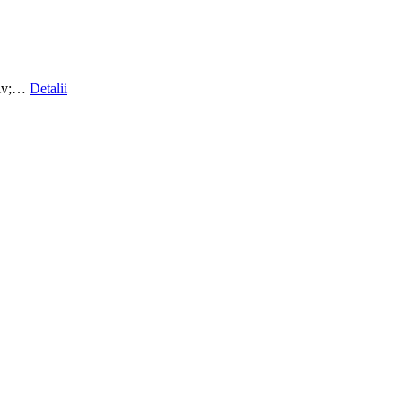
ativ;…
Detalii