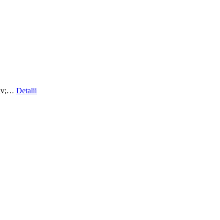
ativ;…
Detalii