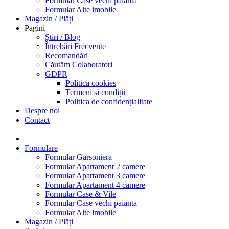
Formular Case vechi paianta
Formular Alte imobile
Magazin / Plăți
Pagini
Știri / Blog
Întrebări Frecvente
Recomandări
Căutăm Colaboratori
GDPR
Politica cookies
Termeni și condiții
Politica de confidențialitate
Despre noi
Contact
Formulare
Formular Garsoniera
Formular Apartament 2 camere
Formular Apartament 3 camere
Formular Apartament 4 camere
Formular Case & Vile
Formular Case vechi paianta
Formular Alte imobile
Magazin / Plăți