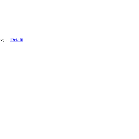
ativ;…
Detalii