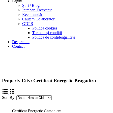
Pagini
Știri / Blog
Întrebări Frecvente
Recomandări
Căutăm Colaboratori
GDPR
Politica cookies
Termeni și condiții
Politica de confidențialitate
Despre noi
Contact
Certificat Energetic Bragadiru
Intocmim certificate energetice in Bragadiru si in tot judetul Ilfov, cert
Property City:
Certificat Energetic Bragadiru
Sort By:
Certificat Energetic Garsoniera