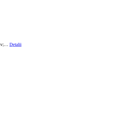
ativ;…
Detalii