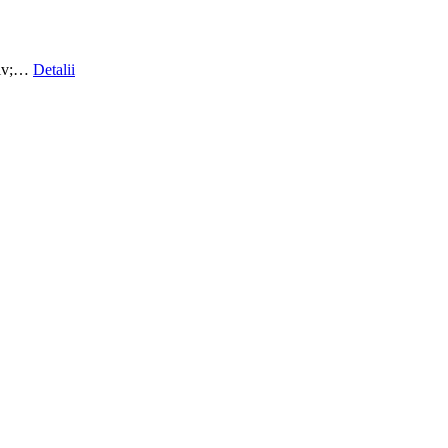
ativ;…
Detalii