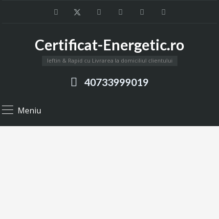
Certificat-Energetic.ro
Ieftin & Rapid cu Livrarea la domiciliul clientului
40733999019
Meniu
Certificat Energetic Buzau
Intocmim certificate energetice in orasul Buzau si in tot
judetul Buzau, certificate energetice pentru apartamente,
case, vile si spatii comerciale.