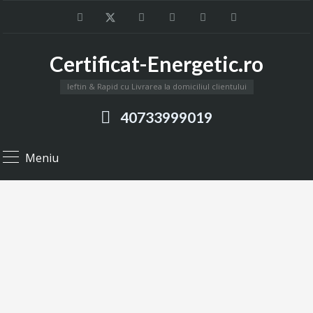
Certificat-Energetic.ro
Ieftin & Rapid cu Livrarea la domiciliul clientului
40733999019
Meniu
Casă Veche
Certificat energetic pentru case, certificat energetic case
vechi, certificat energetic case paianta.