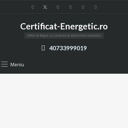
Certificat-Energetic.ro
Ieftin & Rapid cu Livrarea la domiciliul clientului
40733999019
Meniu
Certificat Energetic Voluntari
Intocmim certificate energetice in Voluntari si in tot judetul
Ilfov, certificat energetic pentru apartamente, case, vile si
spatii comerciale.