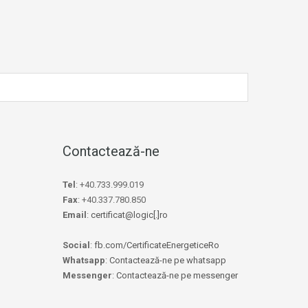
Contactează-ne
Tel
: +40.733.999.019
Fax
: +40.337.780.850
Email
:
certificat@logic[.]ro
Social
:
fb.com/CertificateEnergeticeRo
Whatsapp
:
Contactează-ne pe whatsapp
Messenger
:
Contactează-ne pe messenger