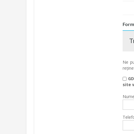
Form
T
Ne pu
reține
GD
site 
Nume 
Telef