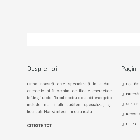
Despre noi
Pagini 
Firma noastră este specializată în auditul
Căutăm 
energetic și întocmim certificate energetice
Întrebăr
ieftin și rapid. Biroul nostru de audit energetic
Stiri / B
include mai mulți auditori specializați și
licentiați. Noi vă întocmim certificatul..
Recoma
GDPR – 
CITEȘTE TOT