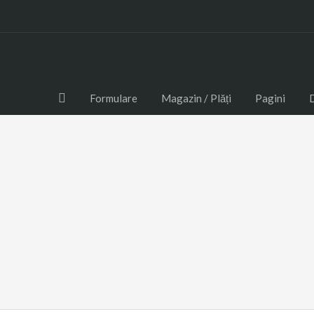
Formulare
Magazin / Plăți
Pagini
Sebes | Cugir