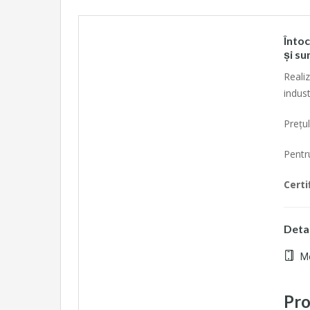
Întoc
și su
Reali
indust
Prețul
Pentr
Certi
Detal
Mo
Pro