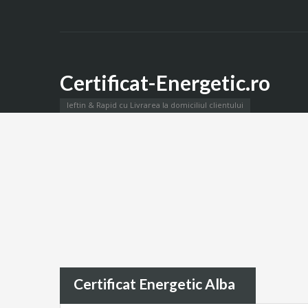
Certificat-Energetic.ro
Ieftin & Rapid cu Livrarea la domiciliul clientului
Certificat Energetic Alba
Certificat Energetic Alba > Alba Iulia | Aiud | Blaj | 
Certificat Energetic Alba