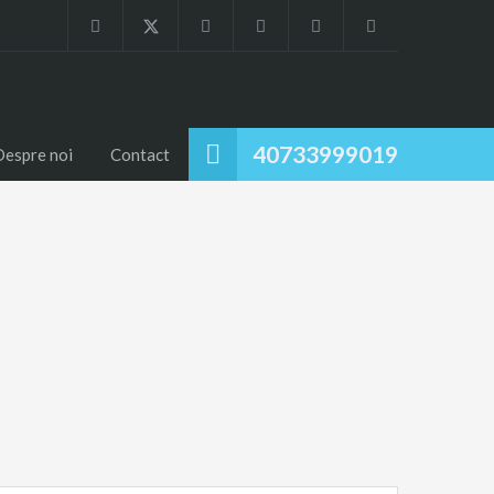
40733999019
Despre noi
Contact