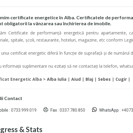
mim certificate energetice în Alba. Certificatele de performa
nt obligatorii la vânzarea sau închirierea de imobile.
zăm Certificate de performanță energetică pentru apartamente, case
riale, spitale, școli, restaurante, hoteluri, magazine, etc conform Leg
 unui certificat energetic diferă în funcție de suprafață și de numărul
u informații suplimentare nu ezitați să ne contactați la telefon, whats
ficat Energetic Alba >
Alba Iulia
|
Aiud
|
Blaj
|
Sebes
|
Cugir
|
ii Contact
bile :
0733.999.019
Fax :
0337.780.850
WhatsApp :
+407
gress & Stats