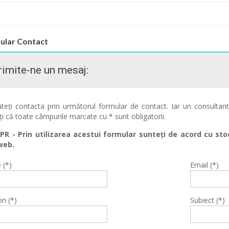
ular Contact
rimite-ne un mesaj:
teți contacta prin următorul formular de contact. Iar un consulta
ți că toate câmpurile marcate cu * sunt obligatorii.
PR - Prin utilizarea acestui formular sunteți de acord cu st
web.
(*)
Email (*)
on (*)
Subiect (*)