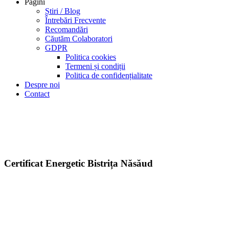
Pagini
Știri / Blog
Întrebări Frecvente
Recomandări
Căutăm Colaboratori
GDPR
Politica cookies
Termeni și condiții
Politica de confidențialitate
Despre noi
Contact
Certificat Energetic Bistrița Nă
Certificat Energetic Bistrița Năsăud > Bistrița | Beclean | Sângeorz-B
Certificat Energetic Bistrița Năsăud