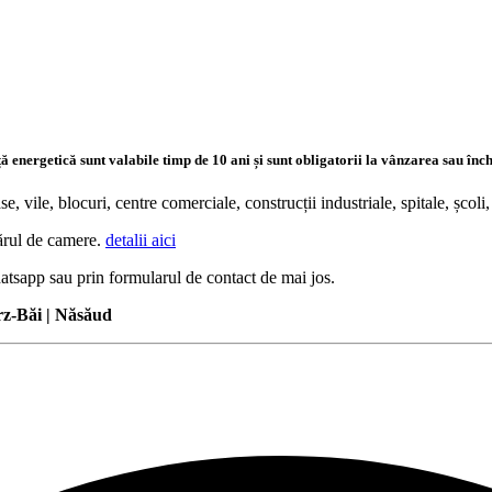
ă energetică sunt valabile timp de 10 ani și sunt obligatorii la vânzarea sau înc
 vile, blocuri, centre comerciale, construcții industriale, spitale, școl
mărul de camere.
detalii aici
hatsapp sau prin formularul de contact de mai jos.
rz-Băi | Năsăud