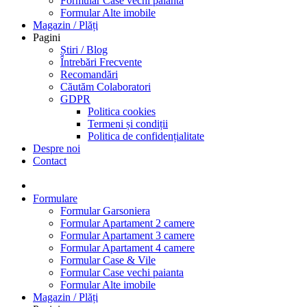
Formular Case vechi paianta
Formular Alte imobile
Magazin / Plăți
Pagini
Știri / Blog
Întrebări Frecvente
Recomandări
Căutăm Colaboratori
GDPR
Politica cookies
Termeni și condiții
Politica de confidențialitate
Despre noi
Contact
Formulare
Formular Garsoniera
Formular Apartament 2 camere
Formular Apartament 3 camere
Formular Apartament 4 camere
Formular Case & Vile
Formular Case vechi paianta
Formular Alte imobile
Magazin / Plăți