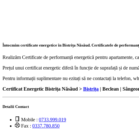
Întocmim certificate energetice în Bistrița Năsăud. Certificatele de performanț
Realizăm Certificate de performanță energetică pentru apartamente, case,
Prețul unui certificat energetic diferă în funcție de suprafață și de nu
Pentru informații suplimentare nu ezitați să ne contactați la telefon, w
Certificat Energetic Bistrița Năsăud >
Bistrița
| Beclean | Sângeo
Detalii Contact
Mobile :
0733.999.019
Fax :
0337.780.850