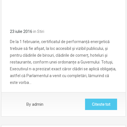
23 iulie 2016
in
Stiri
De la 1 februarie, certificatul de performanță energetică
trebuie să fie afișat, la loc accesibil și vizibil publicului, și
pentru clădirile de birouri, clădirile de comerț, hoteluri și
restaurante, conform unei ordonanțe a Guvernului. Totuși,
Executivul n-a precizat exact căror clădiri se aplică obligația,
astfel că Parlamentul a venit cu completări, lămurind că
este vorba…
By
admin
Citeste tot