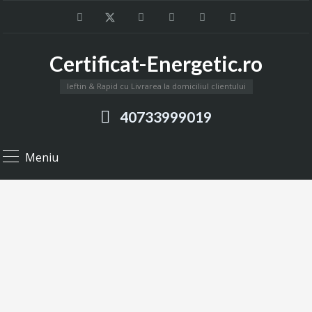
Certificat-Energetic.ro
Ieftin & Rapid cu Livrarea la domiciliul clientului
40733999019
Meniu
Știri
Informații utile despre Certificatele Energetice