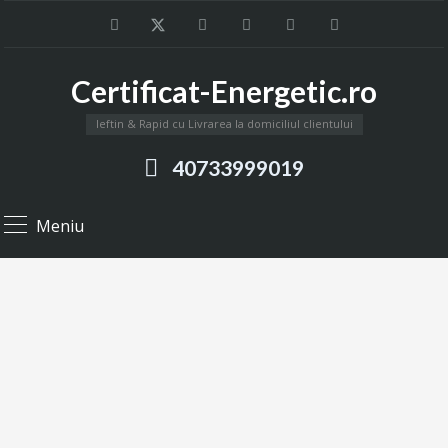
Certificat-Energetic.ro
Ieftin & Rapid cu Livrarea la domiciliul clientului
40733999019
Meniu
Știri
Informații utile despre Certificatele Energetice