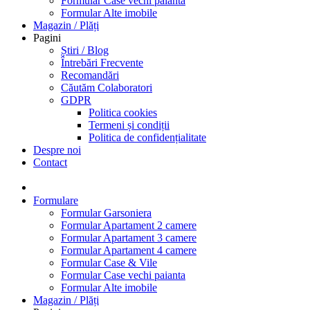
Formular Case vechi paianta
Formular Alte imobile
Magazin / Plăți
Pagini
Știri / Blog
Întrebări Frecvente
Recomandări
Căutăm Colaboratori
GDPR
Politica cookies
Termeni și condiții
Politica de confidențialitate
Despre noi
Contact
Formulare
Formular Garsoniera
Formular Apartament 2 camere
Formular Apartament 3 camere
Formular Apartament 4 camere
Formular Case & Vile
Formular Case vechi paianta
Formular Alte imobile
Magazin / Plăți