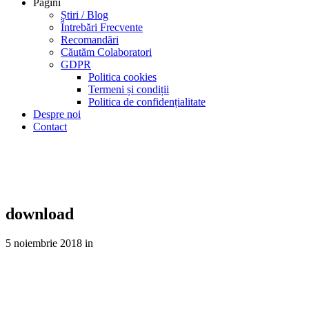
Pagini
Știri / Blog
Întrebări Frecvente
Recomandări
Căutăm Colaboratori
GDPR
Politica cookies
Termeni și condiții
Politica de confidențialitate
Despre noi
Contact
Știri
Informații utile despre Certificatele Energetice
download
5 noiembrie 2018
in