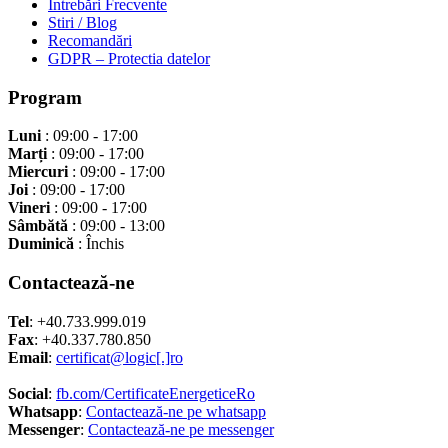
Întrebări Frecvente
Stiri / Blog
Recomandări
GDPR – Protectia datelor
Program
Luni
: 09:00 - 17:00
Marți
: 09:00 - 17:00
Miercuri
: 09:00 - 17:00
Joi
: 09:00 - 17:00
Vineri
: 09:00 - 17:00
Sâmbătă
: 09:00 - 13:00
Duminică
: Închis
Contactează-ne
Tel
: +40.733.999.019
Fax
: +40.337.780.850
Email
:
certificat@logic[.]ro
Social
:
fb.com/CertificateEnergeticeRo
Whatsapp
:
Contactează-ne pe whatsapp
Messenger
:
Contactează-ne pe messenger