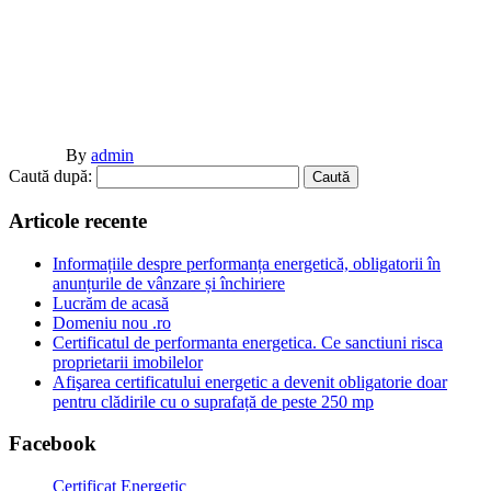
By
admin
Caută după:
Articole recente
Informațiile despre performanța energetică, obligatorii în
anunțurile de vânzare și închiriere
Lucrăm de acasă
Domeniu nou .ro
Certificatul de performanta energetica. Ce sanctiuni risca
proprietarii imobilelor
Afişarea certificatului energetic a devenit obligatorie doar
pentru clădirile cu o suprafață de peste 250 mp
Facebook
Certificat Energetic