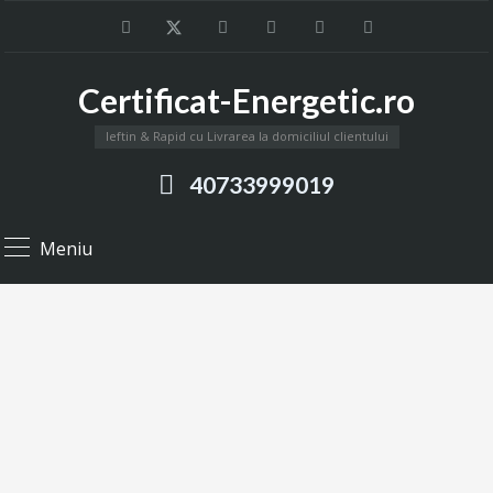
Certificat-Energetic.ro
Ieftin & Rapid cu Livrarea la domiciliul clientului
40733999019
Meniu
Știri
Informații utile despre Certificatele Energetice