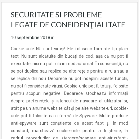
SECURITATE SI PROBLEME
LEGATE DE CONFIDENŢIALITATE
10 septembrie 2018
in
Cookie-urile NU sunt viruşi! Ele folosesc formate tip plain
text. Nu sunt alcătuite din bucăţi de cod, aşa că nu pot fi
executate, nici nu pot rula în mod automat. În consecinţă, nu
se pot duplica sau replica pe alte reţele pentru a rula sau a
se replica din nou. Deoarece nu pot îndeplini aceste funcţii,
nu pot fi considerate viruşi. Cookie-urile pot fi, totuşi, folosite
pentru scopuri negative. Deoarece stochează informaţii
despre preferinţele şi istoricul de navigare al utilizatorilor,
atât pe un anume website cât şi pe alte website-uri, cookie-
urile pot fi folosite ca o formă de Spyware. Multe produse
anti-spyware sunt conştiente de acest fapt şi, în mod
constant, marchează cookie-urile pentru a fi şterse, în
cadrul procedurilor de ştergere/scanare anti-virus/anti-