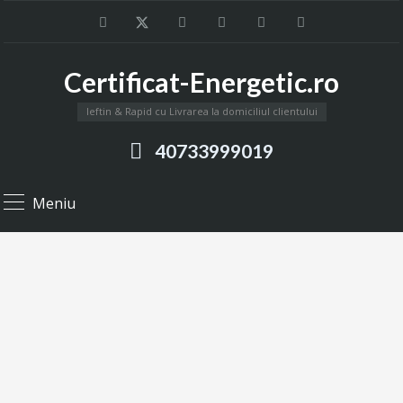
Certificat-Energetic.ro
Ieftin & Rapid cu Livrarea la domiciliul clientului
40733999019
Meniu
Știri
Informații utile despre Certificatele Energetice