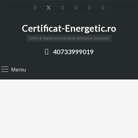
Certificat-Energetic.ro
Ieftin & Rapid cu Livrarea la domiciliul clientului
40733999019
Meniu
Știri
Informații utile despre Certificatele Energetice