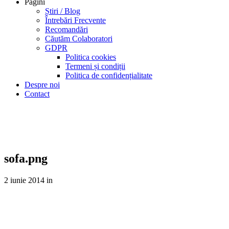
Pagini
Știri / Blog
Întrebări Frecvente
Recomandări
Căutăm Colaboratori
GDPR
Politica cookies
Termeni și condiții
Politica de confidențialitate
Despre noi
Contact
Știri
Informații utile despre Certificatele Energetice
sofa.png
2 iunie 2014
in