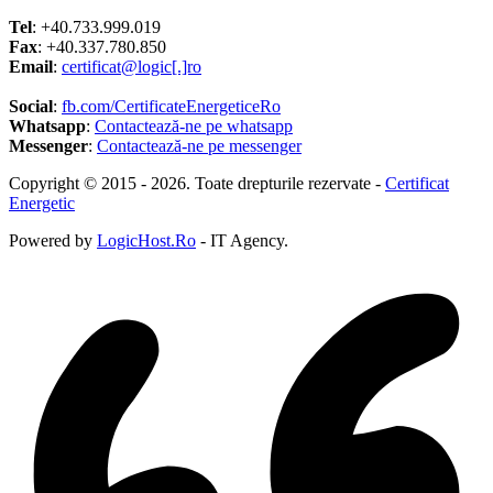
Tel
: +40.733.999.019
Fax
: +40.337.780.850
Email
:
certificat@logic[.]ro
Social
:
fb.com/CertificateEnergeticeRo
Whatsapp
:
Contactează-ne pe whatsapp
Messenger
:
Contactează-ne pe messenger
Copyright © 2015 - 2026. Toate drepturile rezervate -
Certificat
Energetic
Powered by
LogicHost.Ro
- IT Agency.