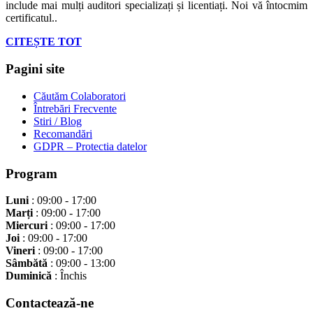
include mai mulți auditori specializați și licentiați. Noi vă întocmim
certificatul..
CITEȘTE TOT
Pagini site
Căutăm Colaboratori
Întrebări Frecvente
Stiri / Blog
Recomandări
GDPR – Protectia datelor
Program
Luni
: 09:00 - 17:00
Marți
: 09:00 - 17:00
Miercuri
: 09:00 - 17:00
Joi
: 09:00 - 17:00
Vineri
: 09:00 - 17:00
Sâmbătă
: 09:00 - 13:00
Duminică
: Închis
Contactează-ne