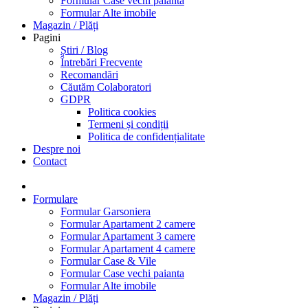
Formular Case vechi paianta
Formular Alte imobile
Magazin / Plăți
Pagini
Știri / Blog
Întrebări Frecvente
Recomandări
Căutăm Colaboratori
GDPR
Politica cookies
Termeni și condiții
Politica de confidențialitate
Despre noi
Contact
Formulare
Formular Garsoniera
Formular Apartament 2 camere
Formular Apartament 3 camere
Formular Apartament 4 camere
Formular Case & Vile
Formular Case vechi paianta
Formular Alte imobile
Magazin / Plăți