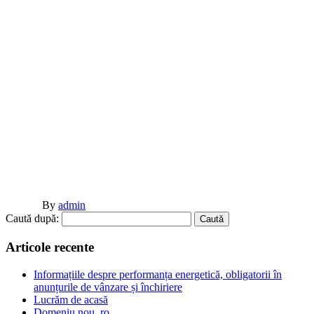
By
admin
Caută după:
Articole recente
Informațiile despre performanța energetică, obligatorii în
anunțurile de vânzare și închiriere
Lucrăm de acasă
Domeniu nou .ro