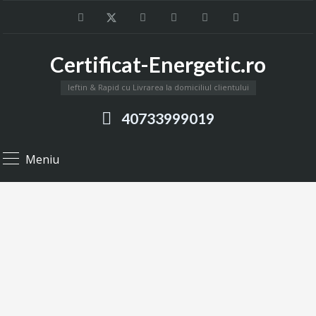
Certificat-Energetic.ro
Ieftin & Rapid cu Livrarea la domiciliul clientului
40733999019
Meniu
Archives